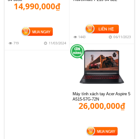
14,990,000
₫
MUA HÀNG
1443
06/11/2023
719
11/03/2024
Máy tính xách tay Acer Aspire 5
A515-57G-72N
26,000,000
₫
MUA HÀNG