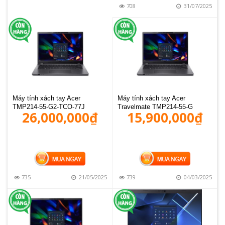
708
31/07/2025
Máy tính xách tay Acer
Máy tính xách tay Acer
TMP214-55-G2-TCO-77J
Travelmate TMP214-55-G
26,000,000
₫
15,900,000
₫
MUA HÀNG
MUA HÀNG
735
21/05/2025
739
04/03/2025