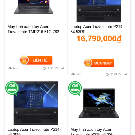
Máy tính xách tay Acer
Laptop Acer Travelmate P214-
Travelmate TMP216-51G-782
54-53RF
16,790,000
₫
MUA HÀNG
692
17/10/2024
829
11/03/2024
Laptop Acer Travelmate P214-
Máy tính xách tay Acer
54-3058
Travelmate P215-54-32E