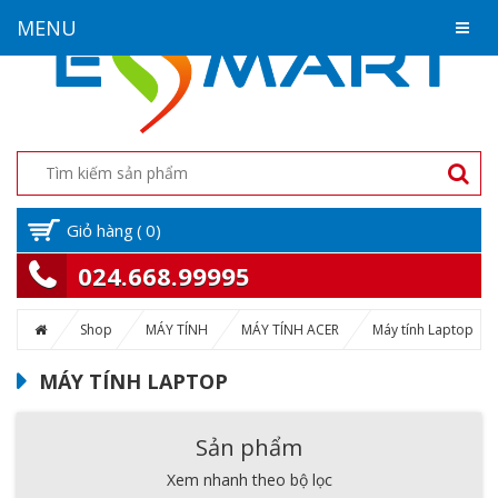
MENU
Giỏ hàng
(
0
)
024.668.99995
Shop
MÁY TÍNH
MÁY TÍNH ACER
Máy tính Laptop
MÁY TÍNH LAPTOP
Sản phẩm
Xem nhanh theo bộ lọc