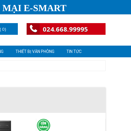
 MẠI E-SMART
024.668.99995
(
0
)
NG
THIẾT BỊ VĂN PHÒNG
TIN TỨC