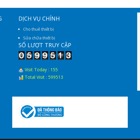
G
DỊCH VỤ CHÍNH
Cho thuê thiết bị
Sửa chữa thiết bị
SỐ LƯỢT TRUY CẬP
Visit Today : 155
Total Visit : 599513