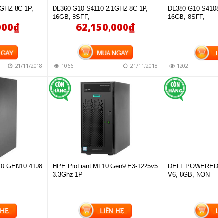
8GHZ 8C 1P,
DL360 G10 S4110 2.1GHZ 8C 1P,
DL380 G10 S4108
16GB, 8SFF,
16GB, 8SFF,
000
₫
62,150,000
₫
NG
MUA HÀNG
21/11/2018
1066
21/11/2018
1202
0 GEN10 4108
HPE ProLiant ML10 Gen9 E3-1225v5
DELL POWEREDG
3.3Ghz 1P
V6, 8GB, NON