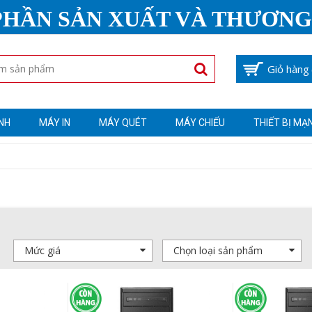
PHẦN SẢN XUẤT VÀ THƯƠNG
Giỏ hàng
NH
MÁY IN
MÁY QUÉT
MÁY CHIẾU
THIẾT BỊ MẠ