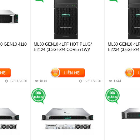
0 GEN10 4110
ML30 GEN10 4LFF HOT PLUG/
ML30 GEN10 4L
E2124 (3.3GHZ/4-CORE/71W)/
E2234 (3.6GHZ/
17/11/2020
1038
17/11/2020
1344