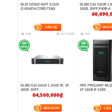
DL20 GEN10 4SFF E2224
DL360 G10 S4108 1.
(3.4GHZ/4-CORE/71W)/
16GB, 8SFF,P408I-A
60,690,
MUA HÀ
1264
16/11/2020
1341
DL380 G10 S4110 2.1GHZ 8C 1P,
HPE PROLIANT ML11
16GB, 8SFF,
1P 16GB-R S100I
64,500,000
₫
MUA HÀNG