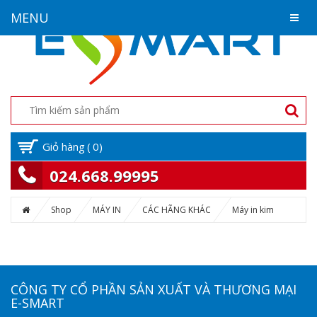
MENU
Giỏ hàng
(
0
)
024.668.99995
Shop
MÁY IN
CÁC HÃNG KHÁC
Máy in kim
CÔNG TY CỔ PHẦN SẢN XUẤT VÀ THƯƠNG MẠI
E-SMART