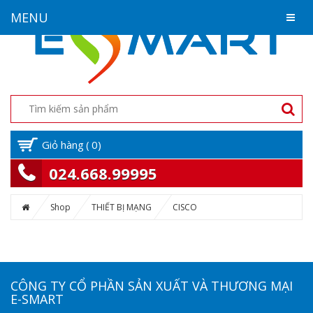
MENU
Giỏ hàng
(
0
)
024.668.99995
Shop
THIẾT BỊ MẠNG
CISCO
CÔNG TY CỔ PHẦN SẢN XUẤT VÀ THƯƠNG MẠI
E-SMART