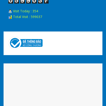
Visit Today : 354
Total Visit : 599037