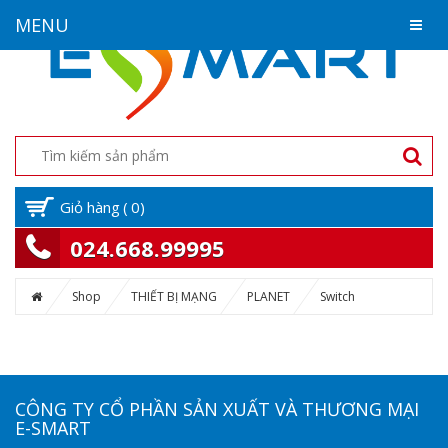
MENU
Giỏ hàng
(
0
)
024.668.99995
Shop
THIẾT BỊ MẠNG
PLANET
Switch
CÔNG TY CỔ PHẦN SẢN XUẤT VÀ THƯƠNG MẠI
E-SMART