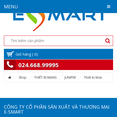
MENU
Giỏ hàng
(
0
)
024.668.99995
Shop
THIẾT BỊ MẠNG
JUNIPER
Thiết bị khác
CÔNG TY CỔ PHẦN SẢN XUẤT VÀ THƯƠNG MẠI
E-SMART