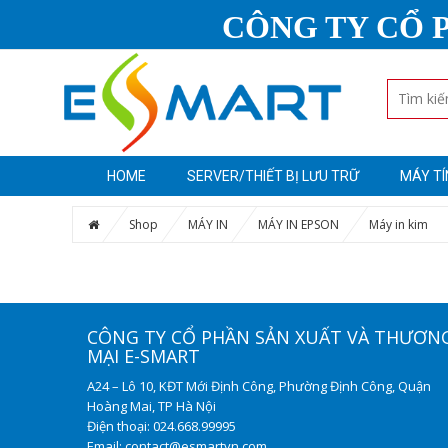
CÔNG TY CỔ 
HOME
SERVER/THIẾT BỊ LƯU TRỮ
MÁY TÍ
Shop
MÁY IN
MÁY IN EPSON
Máy in kim
CÔNG TY CỔ PHẦN SẢN XUẤT VÀ THƯƠN
MẠI E-SMART
A24 – Lô 10, KĐT Mới Định Công, Phường Định Công, Quận
Hoàng Mai, TP Hà Nội
Điện thoại: 024.668.99995
Email: contact@esmartvn.com