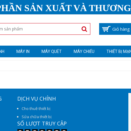
PHẦN SẢN XUẤT VÀ THƯƠNG
Giỏ hàng
NH
MÁY IN
MÁY QUÉT
MÁY CHIẾU
THIẾT BỊ MẠ
G
DỊCH VỤ CHÍNH
Cho thuê thiết bị
Sửa chữa thiết bị
SỐ LƯỢT TRUY CẬP