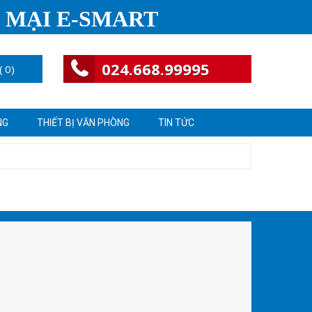
 MẠI E-SMART
024.668.99995
(
0
)
NG
THIẾT BỊ VĂN PHÒNG
TIN TỨC