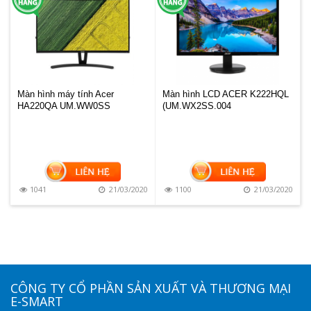
Màn hình máy tính Acer
Màn hình LCD ACER K222HQL
HA220QA UM.WW0SS
(UM.WX2SS.004
1041
21/03/2020
1100
21/03/2020
CÔNG TY CỔ PHẦN SẢN XUẤT VÀ THƯƠNG MẠI
E-SMART