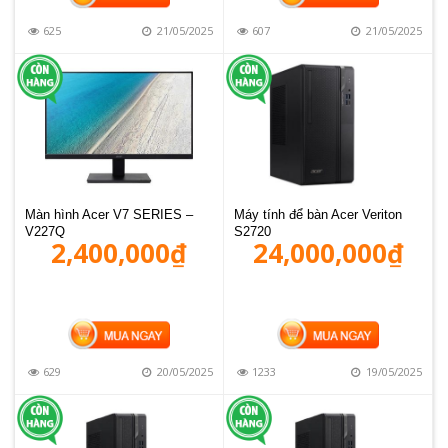
625
21/05/2025
607
21/05/2025
Màn hình Acer V7 SERIES –
Máy tính để bàn Acer Veriton
V227Q
S2720
2,400,000
₫
24,000,000
₫
MUA HÀNG
MUA HÀNG
629
20/05/2025
1233
19/05/2025