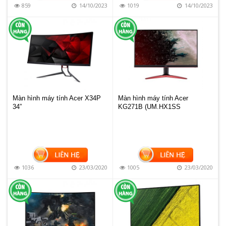
859
14/10/2023
1019
14/10/2023
Màn hình máy tính Acer X34P
Màn hình máy tính Acer
34”
KG271B (UM.HX1SS
1036
23/03/2020
1005
23/03/2020