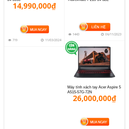
14,990,000
₫
MUA HÀNG
1443
06/11/2023
719
11/03/2024
Máy tính xách tay Acer Aspire 5
A515-57G-72N
26,000,000
₫
MUA HÀNG