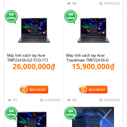
708
31/07/2025
Máy tính xách tay Acer
Máy tính xách tay Acer
TMP214-55-G2-TCO-77J
Travelmate TMP214-55-G
26,000,000
₫
15,900,000
₫
MUA HÀNG
MUA HÀNG
735
21/05/2025
739
04/03/2025