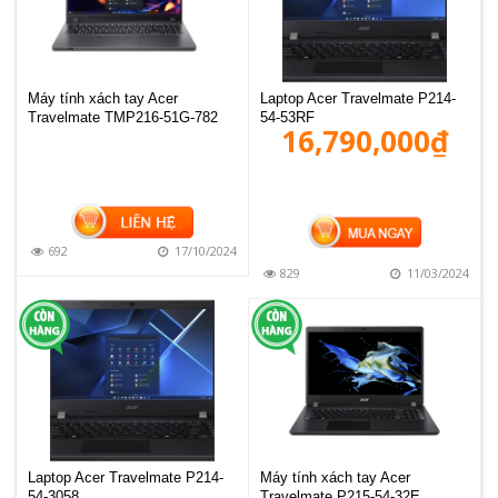
Máy tính xách tay Acer
Laptop Acer Travelmate P214-
Travelmate TMP216-51G-782
54-53RF
16,790,000
₫
MUA HÀNG
692
17/10/2024
829
11/03/2024
Laptop Acer Travelmate P214-
Máy tính xách tay Acer
54-3058
Travelmate P215-54-32E