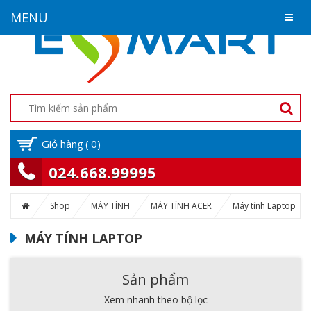
MENU
Giỏ hàng
(
0
)
024.668.99995
Shop
MÁY TÍNH
MÁY TÍNH ACER
Máy tính Laptop
MÁY TÍNH LAPTOP
Sản phẩm
Xem nhanh theo bộ lọc