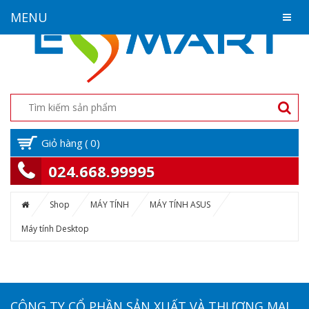
MENU
Giỏ hàng
(
0
)
024.668.99995
Shop
MÁY TÍNH
MÁY TÍNH ASUS
Máy tính Desktop
CÔNG TY CỔ PHẦN SẢN XUẤT VÀ THƯƠNG MẠI