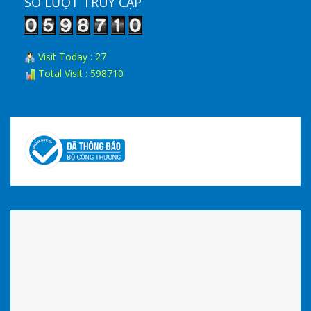
SỐ LƯỢT TRUY CẬP
Visit Today : 27
Total Visit : 598710