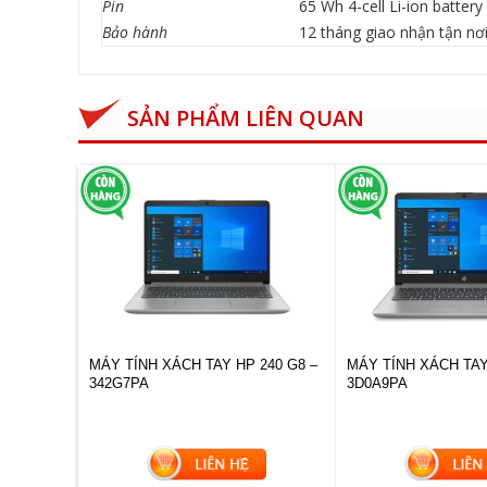
Pin
65 Wh 4-cell Li-ion battery
Bảo hành
12 tháng giao nhận tận nơ
SẢN PHẨM LIÊN QUAN
2HQL
MÁY TÍNH XÁCH TAY HP 240 G8 –
MÁY TÍNH XÁCH TAY
342G7PA
3D0A9PA