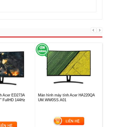
nh Acer ED273A
Màn hình máy tính Acer HA220QA
Màn hình L
” FullHD 144Hz
UM.WW0SS.A01
(UM.WX2SS.