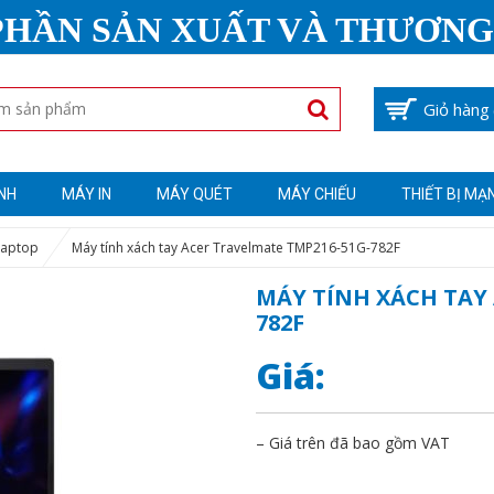
PHẦN SẢN XUẤT VÀ THƯƠNG
Giỏ hàng
NH
MÁY IN
MÁY QUÉT
MÁY CHIẾU
THIẾT BỊ MẠ
Laptop
Máy tính xách tay Acer Travelmate TMP216-51G-782F
MÁY TÍNH XÁCH TAY 
782F
Giá:
– Giá trên đã bao gồm VAT