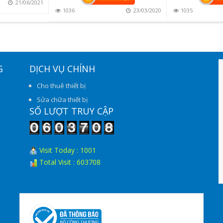
21/06/2021
1036
23/03/2020
1035
G
DỊCH VỤ CHÍNH
Cho thuê thiết bị
Sửa chữa thiết bị
SỐ LƯỢT TRUY CẬP
Visit Today : 1001
Total Visit : 603708