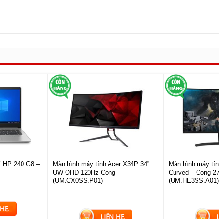
i
 HP 240 G8 –
Màn hình máy tính Acer X34P 34”
Màn hình máy tí
UW-QHD 120Hz Cong
Curved – Cong 27
(UM.CX0SS.P01)
(UM.HE3SS.A01)