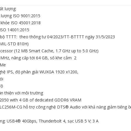
ất lượng:
t lượng ISO 9001:2015
c khỏe ISO 45001:2018
 ISO 14001:2015
ủa bộ TTTT: theo thông tư 04/2023/TT-BTTTT ngày 31/5/2023
 (MIL-STD 810H)
cessor (12 MB Smart Cache, 1.7 GHz up to 5.0 GHz)
MHz, nâng cấp tới 64 GB, số khe cắm 2
VMe
ghệ IPS, độ phân giải WUXGA 1920 x1200,
ói
độ
n thiện với môi trường
050 with 4 GB of dedicated GDDR6 VRAM
 ALC256M-CG hỗ trợ công nghệ DTS® Audio với khả năng giảm tiếng ồ
ng: USB4® 40Gbps, Thunderbolt 4, sạc USB 5 V; 3 A