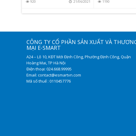
21/03/2020
920
21/06/2021
1190
CÔNG TY CỔ PHẦN SẢN XUẤT VÀ THƯƠN
MẠI E-SMART
A24 – Lô 10, KĐT Mới Định Công, Phường Định Công, Quận
Hoàng Mai, TP Hà Nội
Điện thoại: 024.668.99995
Email: contact@esmartvn.com
Mã số thuế : 0110457776