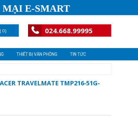
 MẠI E-SMART
024.668.99995
(
0
)
NG
THIẾT BỊ VĂN PHÒNG
TIN TỨC
ACER TRAVELMATE TMP216-51G-