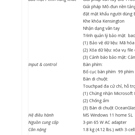
Giải pháp Mô-đun nền tảng
đặt mật khẩu người dùng 
Khe khóa Kensington
Nhận dạng vân tay
Trình quản lý bảo mật ba
(1) Bảo vệ dữ liệu: Mã hó
(2) Xóa dữ liệu: xóa vụ fil
(3) Cảnh báo bảo mật: Cản
Input & control
Bàn phím:
Bố cục bàn phím 99 phím 
Bàn di chuột:
Touchpad đa cử chỉ, hỗ tr
(1) Chứng nhận Microsoft
(2) Chống ẩm
(3) Bàn di chuột OceanGl
Hệ điều hành
MS Windows 11 home SL
Nguồn cung cấp
3-pin 65 W AC adapter
Cân nặng
1.8 kg (4.12 lbs.) with 3-ce