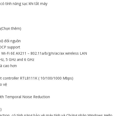
 có tính năng sạc khi tắt máy
h(Chọn thêm)
bộ đổi nguồn
DCP support
s Wi-Fi 6E AX211 – 802.11a/b/g/n/ac/ax wireless LAN
GHz, 5 GHz and 6 GHz
và cao hơn
net controller RTL8111K ( 10/100/1000 Mbps)
o vệ
ith Temporal Noise Reduction
)
tection, có tính năng bảo vệ máy tính và Chứng nhận Windows Hello