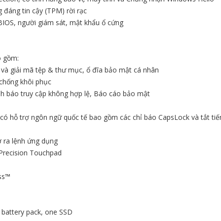
 đáng tin cậy (TPM) rời rạc
BIOS, người giám sát, mật khẩu ổ cứng
o gồm:
a và giải mã tệp & thư mục, ổ đĩa bảo mật cá nhân
e chống khôi phục
h báo truy cập không hợp lệ, Báo cáo bảo mật
có hỗ trợ ngôn ngữ quốc tế bao gồm các chỉ báo CapsLock và tắt ti
ợ ra lệnh ứng dụng
 Precision Touchpad
ass™
ll battery pack, one SSD