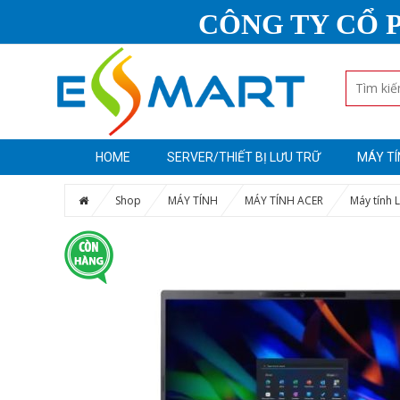
CÔNG TY CỔ 
HOME
SERVER/THIẾT BỊ LƯU TRỮ
MÁY TÍ
Shop
MÁY TÍNH
MÁY TÍNH ACER
Máy tính 