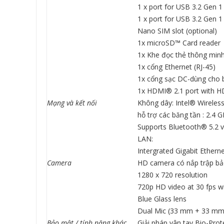
1 x port for USB 3.2 Gen 1
1 x port for USB 3.2 Gen 1
Nano SIM slot (optional)
1x microSD™ Card reader
1x Khe đọc thẻ thông min
1x cổng Ethernet (RJ-45)
1x cổng sạc DC-dùng cho 
1x HDMI® 2.1 port with H
Mạng và kết nối
Không dây: Intel® Wireles
hỗ trợ các băng tần : 2.4 
Supports Bluetooth® 5.2 
LAN:
Intergrated Gigabit Ether
Camera
HD camera có nắp trập bả
1280 x 720 resolution
720p HD video at 30 fps w
Blue Glass lens
Dual Mic (33 mm + 33 mm
Bảo mật / tính năng khác
Giải pháp vân tay Bio-Pro