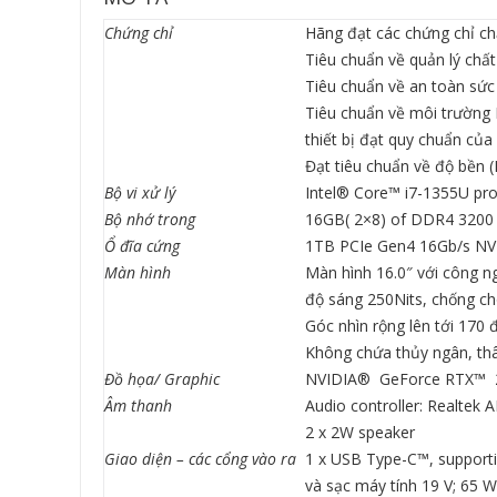
Chứng chỉ
Hãng đạt các chứng chỉ ch
Tiêu chuẩn về quản lý chấ
Tiêu chuẩn về an toàn sứ
Tiêu chuẩn về môi trường
thiết bị đạt quy chuẩn c
Đạt tiêu chuẩn về độ bền
Bộ vi xử lý
Intel® Core™ i7-1355U pro
Bộ nhớ trong
16GB( 2×8) of DDR4 3200 
Ổ đĩa cứng
1TB PCIe Gen4 16Gb/s N
Màn hình
Màn hình 16.0″ với công n
độ sáng 250Nits, chống ch
Góc nhìn rộng lên tới 170 
Không chứa thủy ngân, thâ
Đồ họa/ Graphic
NVIDIA® GeForce RTX™ 2
Âm thanh
Audio controller: Realtek
2 x 2W speaker
Giao diện – các cổng vào ra
1 x USB Type-C™, supporti
và sạc máy tính 19 V; 65 W