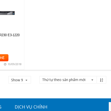
230 E3-1220
10/09/2018
Show 9
G
DỊCH VỤ CHÍNH