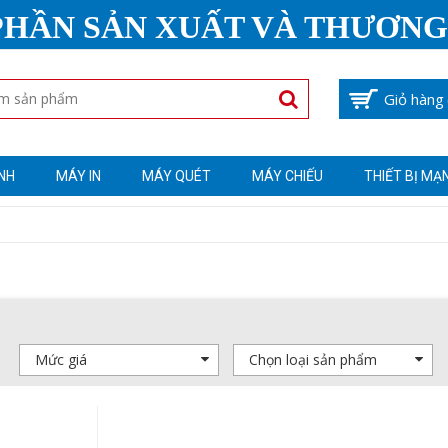
PHẦN SẢN XUẤT VÀ THƯƠNG
Giỏ hàng
NH
MÁY IN
MÁY QUÉT
MÁY CHIẾU
THIẾT BỊ MẠ