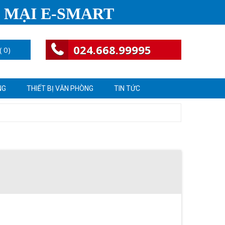
 MẠI E-SMART
024.668.99995
(
0
)
NG
THIẾT BỊ VĂN PHÒNG
TIN TỨC