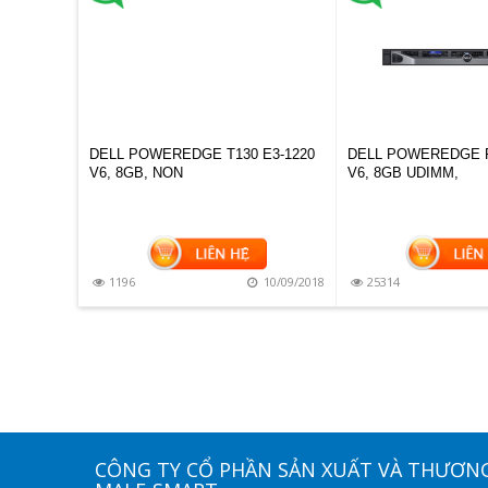
DELL POWEREDGE T130 E3-1220
DELL POWEREDGE R
V6, 8GB, NON
V6, 8GB UDIMM,
1196
10/09/2018
25314
CÔNG TY CỔ PHẦN SẢN XUẤT VÀ THƯƠN