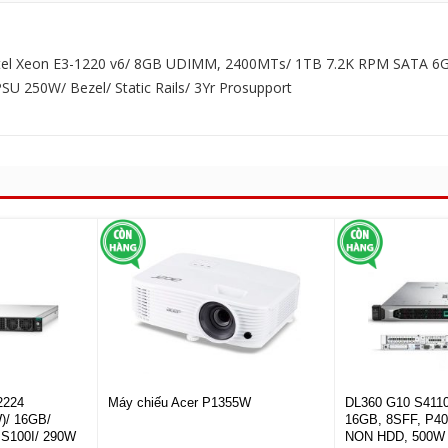
ntel Xeon E3-1220 v6/ 8GB UDIMM, 2400MTs/ 1TB 7.2K RPM SATA 6G
U 250W/ Bezel/ Static Rails/ 3Yr Prosupport
2224
Máy chiếu Acer P1355W
DL360 G10 S4110
)/ 16GB/
16GB, 8SFF, P40
S100I/ 290W
NON HDD, 500W