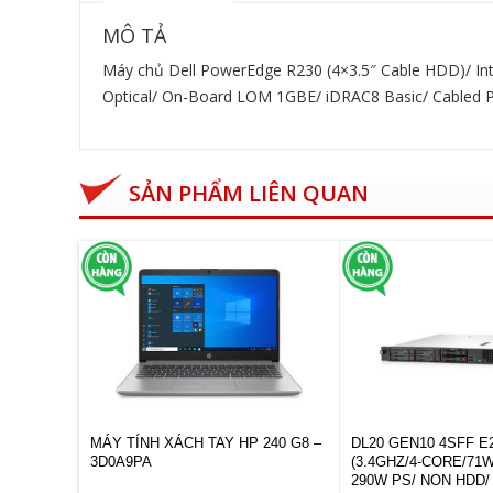
MÔ TẢ
Máy chủ Dell PowerEdge R230 (4×3.5″ Cable HDD)/ I
Optical/ On-Board LOM 1GBE/ iDRAC8 Basic/ Cabled PS
SẢN PHẨM LIÊN QUAN
EN10 4108
MÁY TÍNH XÁCH TAY HP 240 G8 –
DL20 GEN10 4SFF E
HOT PLUG
3D0A9PA
(3.4GHZ/4-CORE/71W
290W PS/ NON HDD/ 