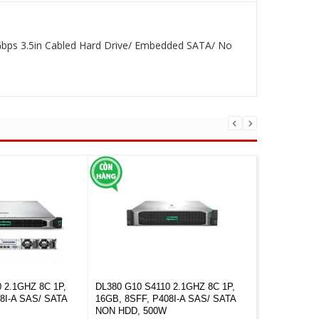
bps 3.5in Cabled Hard Drive/ Embedded SATA/ No
 2.1GHZ 8C 1P,
DL380 G10 S4110 2.1GHZ 8C 1P,
HPE PROLIA
8I-A SAS/ SATA
16GB, 8SFF, P408I-A SAS/ SATA
1P 16GB-R 
NON HDD, 500W
550W PS P