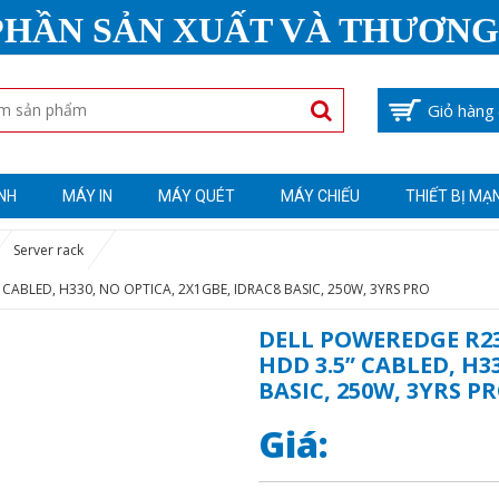
PHẦN SẢN XUẤT VÀ THƯƠNG
Giỏ hàng
NH
MÁY IN
MÁY QUÉT
MÁY CHIẾU
THIẾT BỊ MẠ
Server rack
CABLED, H330, NO OPTICA, 2X1GBE, IDRAC8 BASIC, 250W, 3YRS PRO
DELL POWEREDGE R23
HDD 3.5” CABLED, H3
BASIC, 250W, 3YRS P
Giá: