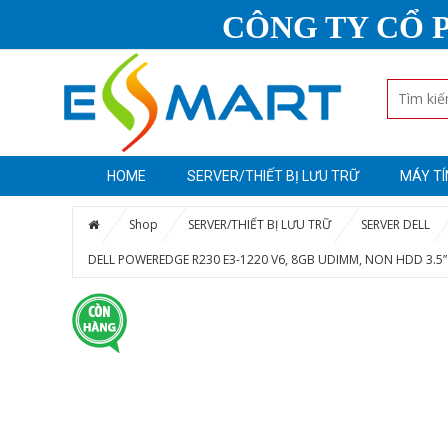
CÔNG TY CỔ 
HOME
SERVER/THIẾT BỊ LƯU TRỮ
MÁY TÍ
Shop
SERVER/THIẾT BỊ LƯU TRỮ
SERVER DELL
DELL POWEREDGE R230 E3-1220 V6, 8GB UDIMM, NON HDD 3.5” 