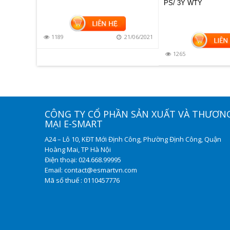
PS/ 3Y WTY
1189
21/06/2021
21/11/2018
1265
CÔNG TY CỔ PHẦN SẢN XUẤT VÀ THƯƠN
MẠI E-SMART
A24 – Lô 10, KĐT Mới Định Công, Phường Định Công, Quận
Hoàng Mai, TP Hà Nội
Điện thoại: 024.668.99995
Email: contact@esmartvn.com
Mã số thuế : 0110457776