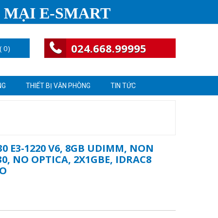
 MẠI E-SMART
024.668.99995
(
0
)
NG
THIẾT BỊ VĂN PHÒNG
TIN TỨC
0 E3-1220 V6, 8GB UDIMM, NON
30, NO OPTICA, 2X1GBE, IDRAC8
RO