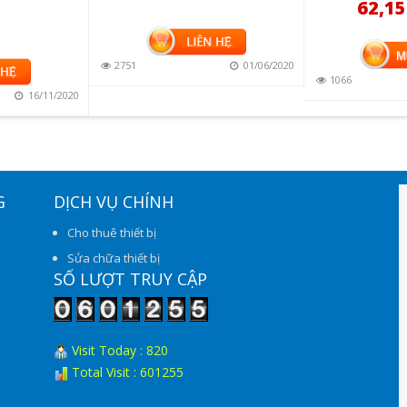
62,15
MUA
2751
01/06/2020
1066
16/11/2020
G
DỊCH VỤ CHÍNH
Cho thuê thiết bị
Sửa chữa thiết bị
SỐ LƯỢT TRUY CẬP
Visit Today : 820
Total Visit : 601255