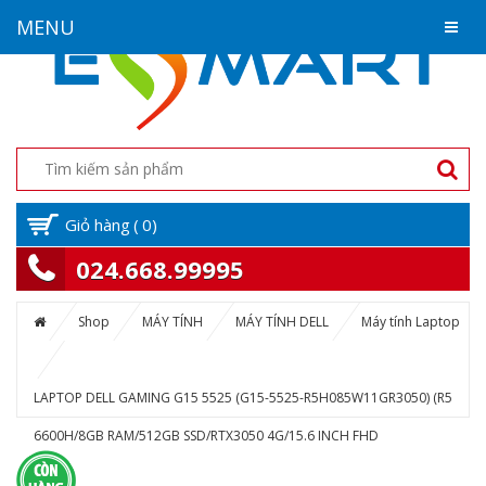
MENU
Giỏ hàng
(
0
)
024.668.99995
Shop
MÁY TÍNH
MÁY TÍNH DELL
Máy tính Laptop
LAPTOP DELL GAMING G15 5525 (G15-5525-R5H085W11GR3050) (R5
6600H/8GB RAM/512GB SSD/RTX3050 4G/15.6 INCH FHD
120HZ/WIN11/OFFICEHS21/XÁM ĐEN)