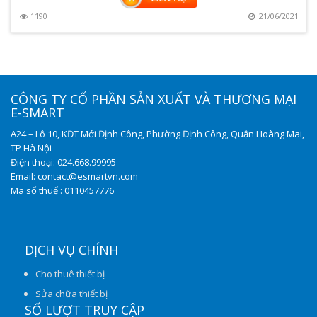
0
1190
21/06/2021
CÔNG TY CỔ PHẦN SẢN XUẤT VÀ THƯƠNG MẠI
E-SMART
A24 – Lô 10, KĐT Mới Định Công, Phường Định Công, Quận Hoàng Mai,
TP Hà Nội
Điện thoại: 024.668.99995
Email: contact@esmartvn.com
Mã số thuế : 0110457776
DỊCH VỤ CHÍNH
Cho thuê thiết bị
Sửa chữa thiết bị
SỐ LƯỢT TRUY CẬP