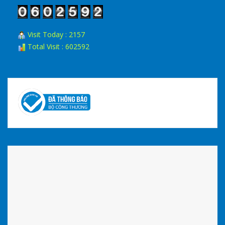
Visit Today : 2157
Total Visit : 602592