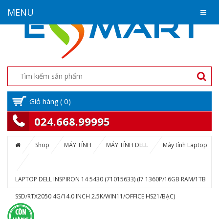
MENU
Giỏ hàng
(
0
)
024.668.99995
Shop
MÁY TÍNH
MÁY TÍNH DELL
Máy tính Laptop
LAPTOP DELL INSPIRON 14 5430 (71015633) (I7 1360P/16GB RAM/1TB
SSD/RTX2050 4G/14.0 INCH 2.5K/WIN11/OFFICE HS21/BẠC)