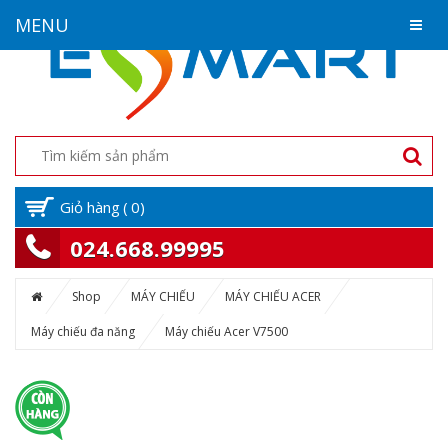
MENU
Giỏ hàng
(
0
)
024.668.99995
Shop
MÁY CHIẾU
MÁY CHIẾU ACER
Máy chiếu đa năng
Máy chiếu Acer V7500