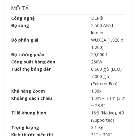
MÔ TẢ
Công nghệ
DLP®
Độ sáng
2,500 ANSI
lumen
Độ phân giải
WUXGA (1,920 x
1,200)
Độ tương phản
20,000:1
Công suất bóng đèn
260W
Tuổi thọ bóng đèn
6,500 giờ (ECO);
7,000 giờ
(ExtremeEco)
Khả năng Zoom
1.36x
Khoảng cách chiếu
1.0m ~ 7.1m (3.3′
~ 23.3′)
Tỉ lệ khung hình
16:9 (Native), 4:3
(Supported)
Trọng lượng
3.1 Kg
Kích thước hiển thị
31″ ~ 300″