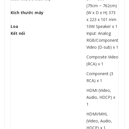
(79cm ~ 762cm)
Kích thước máy
(W x D x H) 373
x 223 x 101 mm
Loa
10W Speaker x 1
Kết nối
Input: Analog
RGB/Component
Video (D-sub) x 1
Composite Video
(RCA) x 1
Component (3
RCA) x 1
HDMI (Video,
Audio, HDCP) x
1
HDMI/MHL
(Video, Audio,
HDCP) x 1