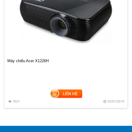
Máy chiếu Acer X1226H
8
1031
03/01/2019