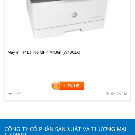
Máy in HP LJ Pro MFP M436n (W7U01A)
8
1196
12/12/2018
CÔNG TY CỔ PHẦN SẢN XUẤT VÀ THƯƠNG MẠI
E-SMART