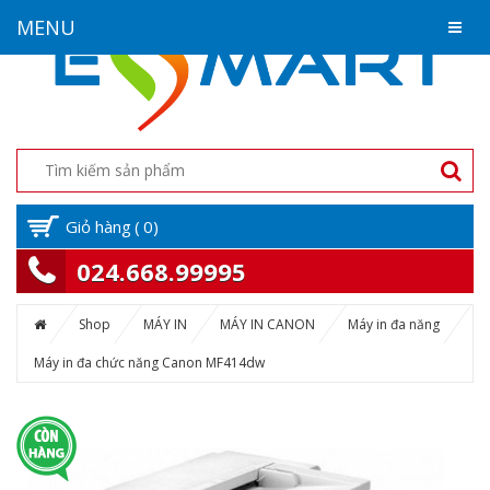
MENU
Giỏ hàng
(
0
)
024.668.99995
Shop
MÁY IN
MÁY IN CANON
Máy in đa năng
Máy in đa chức năng Canon MF414dw