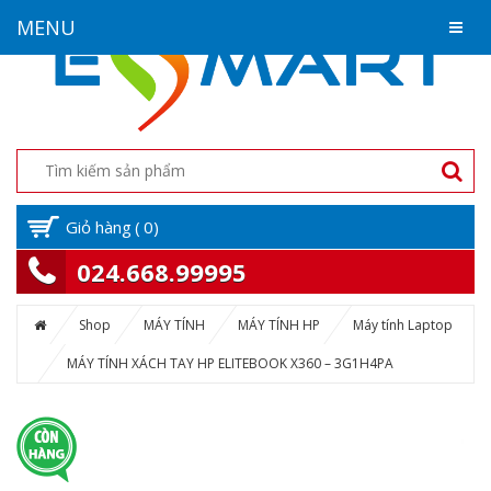
MENU
Giỏ hàng
(
0
)
024.668.99995
Shop
MÁY TÍNH
MÁY TÍNH HP
Máy tính Laptop
MÁY TÍNH XÁCH TAY HP ELITEBOOK X360 – 3G1H4PA