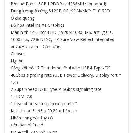
Bộ nhớ Ram 16GB LPDDR4x 4266MHz (onboard)
Dung lượng ổ cứng 512GB PCIe® NVMe™ TLC SSD
Ổ đĩa quang
Đồ họa Intel Iris Xe Graphics
Màn hình 14.0 inch FHD (1920 x 1080) IPS, anti-glare,
1000 nits, 72% NTSC, HP Sure View Reflect integrated
privacy screen – Cảm ứng
Chipset
Nguồn
Cổng kết nối “2 Thunderbolt™ 4 with USB4 Type-C®
40Gbps signaling rate (USB Power Delivery, DisplayPort™
1.4);
2 SuperSpeed USB Type-A 5Gbps signaling rate;
1 HDMI 2.0
1 headphone/microphone combo”
Kích thước 31.93 x 20.26 x 1.66 cm
Nhận dạng vân tay có
Đèn bàn phím có
Pin 4-cell, 78.5 Wh Li-ion