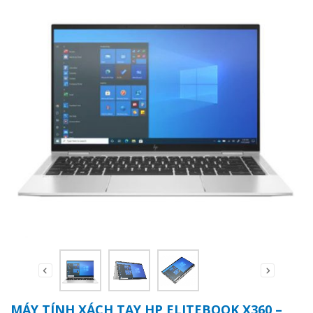
MÁY TÍNH XÁCH TAY HP ELITEBOOK X360 –