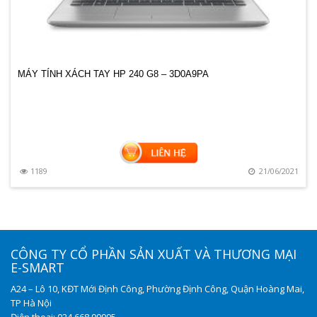
MÁY TÍNH XÁCH TAY HP 240 G8 – 3D0A9PA
0
1189
21/06/2021
CÔNG TY CỔ PHẦN SẢN XUẤT VÀ THƯƠNG MẠI
E-SMART
A24 – Lô 10, KĐT Mới Định Công, Phường Định Công, Quận Hoàng Mai,
TP Hà Nội
Điện thoại: 024.668.99995