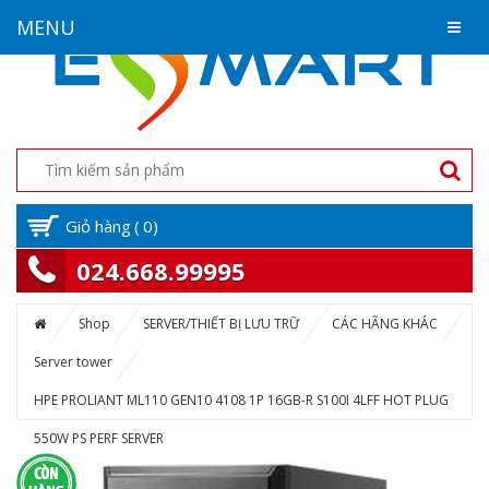
MENU
Giỏ hàng
(
0
)
024.668.99995
Shop
SERVER/THIẾT BỊ LƯU TRỮ
CÁC HÃNG KHÁC
Server tower
HPE PROLIANT ML110 GEN10 4108 1P 16GB-R S100I 4LFF HOT PLUG
550W PS PERF SERVER