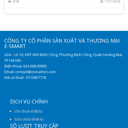
8
1038
17/11/2020
CÔNG TY CỔ PHẦN SẢN XUẤT VÀ THƯƠNG MẠI
E-SMART
A24 – Lô 10, KĐT Mới Định Công, Phường Định Công, Quận Hoàng Mai,
TP Hà Nội
Điện thoại: 024.668.99995
Email: contact@esmartvn.com
Mã số thuế : 0110457776
DỊCH VỤ CHÍNH
Cho thuê thiết bị
Sửa chữa thiết bị
SỐ LƯỢT TRUY CẬP