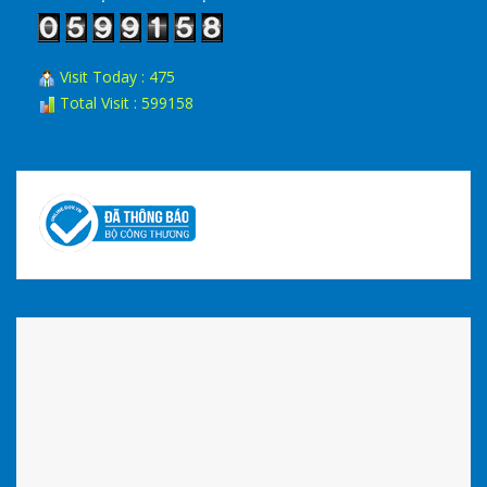
Visit Today : 475
Total Visit : 599158