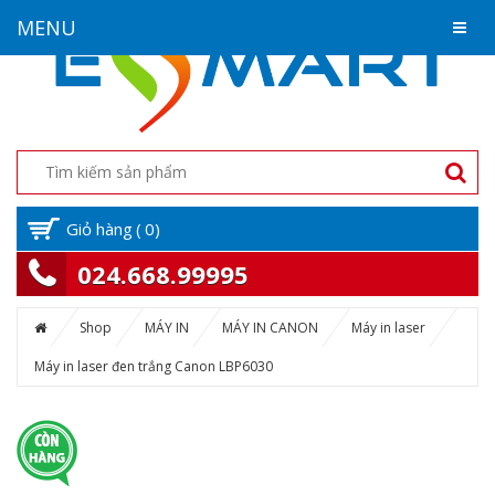
MENU
Giỏ hàng
(
0
)
024.668.99995
Shop
MÁY IN
MÁY IN CANON
Máy in laser
Máy in laser đen trắng Canon LBP6030