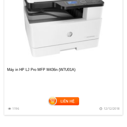
Máy in HP LJ Pro MFP M436n (W7U01A)
8
1196
12/12/2018