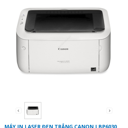
MÁY IN LASER ĐEN TRẮNG CANON LBP6030